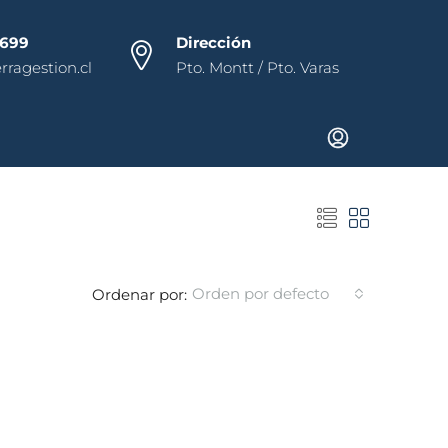
1699
Dirección
ragestion.cl
Pto. Montt / Pto. Varas
Orden por defecto
Ordenar por: