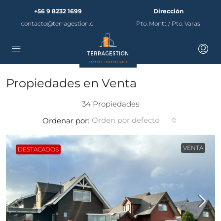
+56 9 8232 1699
Dirección
contacto@terragestion.cl
Pto. Montt / Pto. Varas
Propiedades en Venta
34 Propiedades
Orden por defecto
Ordenar por:
VENTA
DESTACADOS