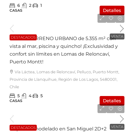
6
2
1
Detalles
CASAS
UF23.500
VENTA
DESTACADOS
Casa en TERRENO URBANO de 5.355 m² con
vista al mar, piscina y quincho! ¡Exclusividad y
confort sin límites en Lomas de Reloncaví,
Puerto Montt!
Vía Láctea, Lomas de Reloncaví, Pelluco, Puerto Montt,
Provincia de Llanquihue, Región de Los Lagos, 5480001,
Chile
5
4
5
Detalles
CASAS
UF3.500
VENTA
DESTACADOS
Depto. Remodelado en San Miguel 2D+2