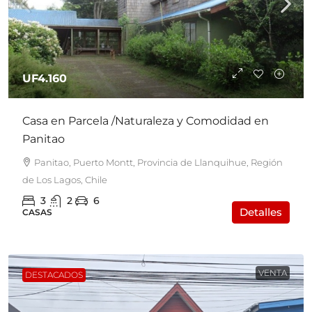
UF4.160
Casa en Parcela /Naturaleza y Comodidad en
Panitao
Panitao, Puerto Montt, Provincia de Llanquihue, Región
de Los Lagos, Chile
3
2
6
Detalles
CASAS
VENTA
DESTACADOS