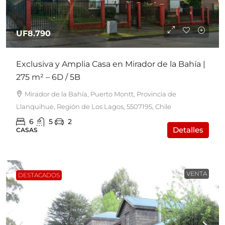
UF8.790
Exclusiva y Amplia Casa en Mirador de la Bahía |
275 m² – 6D / 5B
Mirador de la Bahía, Puerto Montt, Provincia de
Llanquihue, Región de Los Lagos, 5507195, Chile
6
5
2
Detalles
CASAS
VENTA
DESTACADOS