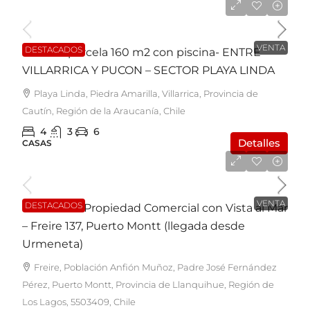
UF7.600
VENTA
DESTACADOS
Casa en parcela 160 m2 con piscina- ENTRE
VILLARRICA Y PUCON – SECTOR PLAYA LINDA
Playa Linda, Piedra Amarilla, Villarrica, Provincia de
Cautín, Región de la Araucanía, Chile
4
3
6
Detalles
CASAS
UF7.350
VENTA
DESTACADOS
EN VENTA: Propiedad Comercial con Vista al Mar
– Freire 137, Puerto Montt (llegada desde
Urmeneta)
Freire, Población Anfión Muñoz, Padre José Fernández
Pérez, Puerto Montt, Provincia de Llanquihue, Región de
Los Lagos, 5503409, Chile