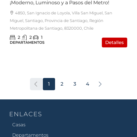
¡Moderno, Luminoso y a Pasos del Metro!
4850, San Ignacio de Loyola, Villa San Miguel, San
Miguel, Santiago, Provincia de Santiago, Región
Metropolitana de Santiago, 8320000, Chile
2
2
1
Detalles
DEPARTAMENTOS
1
2
3
4
ENLACES
Casas
Departamentos