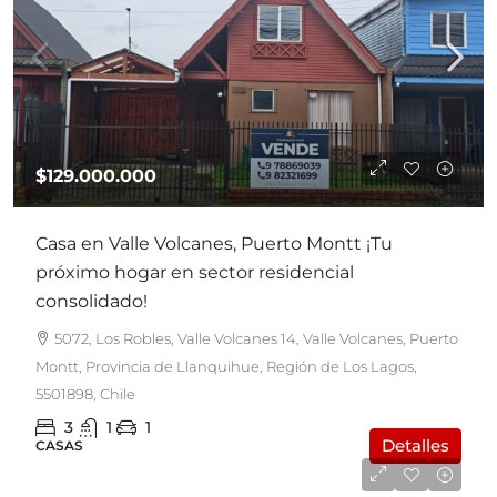
$129.000.000
Casa en Valle Volcanes, Puerto Montt ¡Tu
próximo hogar en sector residencial
consolidado!
5072, Los Robles, Valle Volcanes 14, Valle Volcanes, Puerto
Montt, Provincia de Llanquihue, Región de Los Lagos,
5501898, Chile
3
1
1
Detalles
CASAS
UF8.900