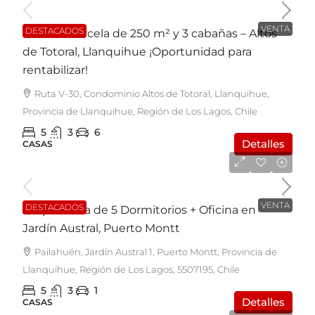
VENTA
DESTACADOS
Casa en Parcela de 250 m² y 3 cabañas – Altos
de Totoral, Llanquihue ¡Oportunidad para
rentabilizar!
Ruta V-30, Condominio Altos de Totoral, Llanquihue,
Provincia de Llanquihue, Región de Los Lagos, Chile
5
3
6
Detalles
CASAS
UF4.400
VENTA
DESTACADOS
Amplia Casa de 5 Dormitorios + Oficina en
Jardín Austral, Puerto Montt
Pailahuén, Jardín Austral 1, Puerto Montt, Provincia de
Llanquihue, Región de Los Lagos, 5507195, Chile
5
3
1
Detalles
CASAS