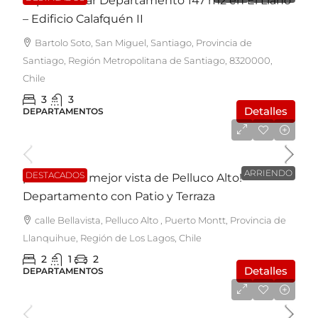
Espectacular Departamento 147 m2 en El Llano
– Edificio Calafquén II
Bartolo Soto, San Miguel, Santiago, Provincia de
Santiago, Región Metropolitana de Santiago, 8320000,
Chile
3
3
Detalles
DEPARTAMENTOS
$500.000
ARRIENDO
DESTACADOS
¡Vive con la mejor vista de Pelluco Alto!
Departamento con Patio y Terraza
calle Bellavista, Pelluco Alto , Puerto Montt, Provincia de
Llanquihue, Región de Los Lagos, Chile
2
1
2
Detalles
DEPARTAMENTOS
UF7.950