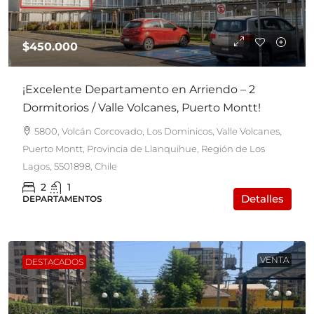
$450.000
¡Excelente Departamento en Arriendo – 2
Dormitorios / Valle Volcanes, Puerto Montt!
5800, Volcán Corcovado, Los Dominicos, Valle Volcanes,
Puerto Montt, Provincia de Llanquihue, Región de Los
Lagos, 5501898, Chile
2
1
Detalles
DEPARTAMENTOS
VENTA
DESTACADOS