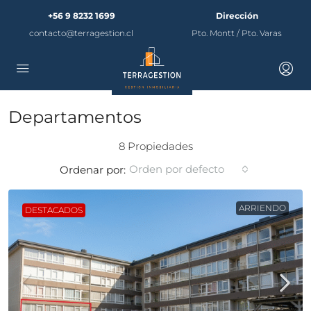
+56 9 8232 1699
Dirección
contacto@terragestion.cl
Pto. Montt / Pto. Varas
Departamentos
8 Propiedades
Orden por defecto
Ordenar por:
ARRIENDO
DESTACADOS