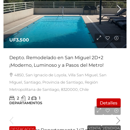
UF3.500
Depto. Remodelado en San Miguel 2D+2
¡Moderno, Luminoso y a Pasos del Metro!
4850, San Ignacio de Loyola, Villa San Miguel, San
Miguel, Santiago, Provincia de Santiago, Región
Metropolitana de Santiago, 8320000, Chile
2
2
1
Detalles
DEPARTAMENTOS
UF7.950
VENTA
VENDIDA
DESTACADOS