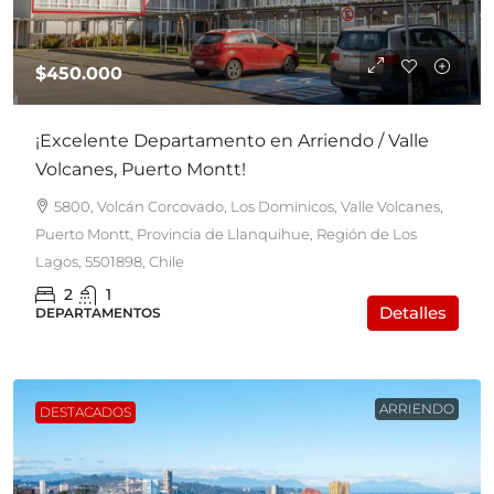
$450.000
¡Excelente Departamento en Arriendo / Valle
Volcanes, Puerto Montt!
5800, Volcán Corcovado, Los Dominicos, Valle Volcanes,
Puerto Montt, Provincia de Llanquihue, Región de Los
Lagos, 5501898, Chile
2
1
Detalles
DEPARTAMENTOS
ARRIENDO
DESTACADOS