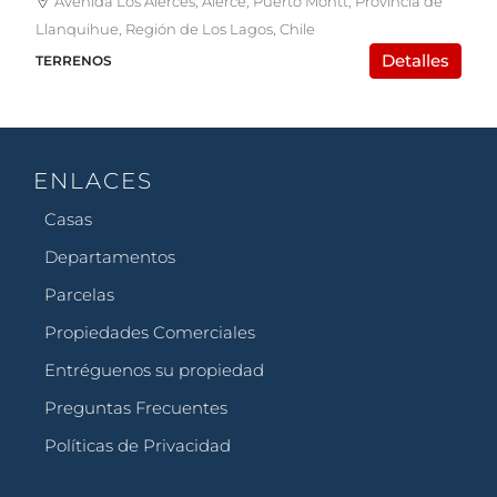
Avenida Los Alerces, Alerce, Puerto Montt, Provincia de
Llanquihue, Región de Los Lagos, Chile
Detalles
TERRENOS
ENLACES
Casas
Departamentos
Parcelas
Propiedades Comerciales
Entréguenos su propiedad
Preguntas Frecuentes
Políticas de Privacidad