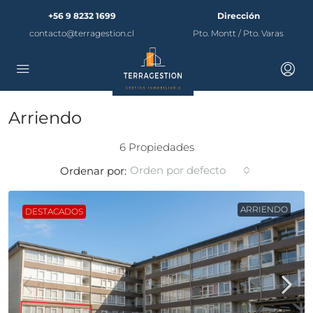
+56 9 8232 1699
Dirección
contacto@terragestion.cl
Pto. Montt / Pto. Varas
Arriendo
6 Propiedades
Orden por defecto
Ordenar por:
ARRIENDO
DESTACADOS