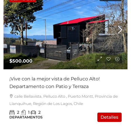
$500.000
¡Vive con la mejor vista de Pelluco Alto!
Departamento con Patio y Terraza
calle Bellavista, Pelluco Alto , Puerto Montt, Provincia de
Llanquihue, Región de Los Lagos, Chile
2
1
2
Detalles
DEPARTAMENTOS