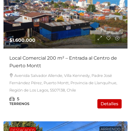
$1.600.000
Local Comercial 200 m² – Entrada al Centro de
Puerto Montt
Avenida Salvador Allende, Villa Kennedy, Padre José
Fernández Pérez, Puerto Montt, Provincia de Llanquihue,
Región de Los Lagos, 5507138, Chile
5
Detalles
TERRENOS
ARRIENDO
DESTACADOS