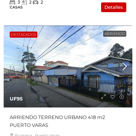
3
2
2
Detalles
CASAS
ARRIENDO
DESTACADOS
UF95
ARRIENDO TERRENO URBANO 418 m2
PUERTO VARAS
Purísima , Puerto Varas