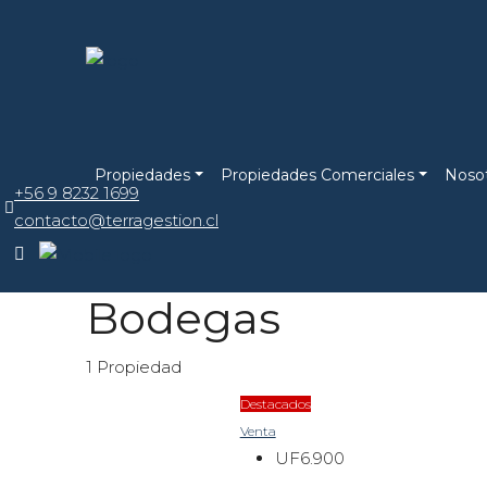
Propiedades
Propiedades Comerciales
Noso
+56 9 8232 1699
contacto@terragestion.cl
Bodegas
1 Propiedad
Destacados
Venta
UF6.900