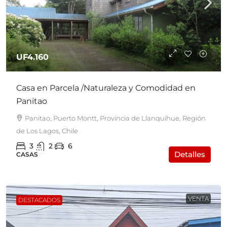
UF4.160
Casa en Parcela /Naturaleza y Comodidad en
Panitao
Panitao, Puerto Montt, Provincia de Llanquihue, Región
de Los Lagos, Chile
3
2
6
Detalles
CASAS
VENTA
DESTACADOS