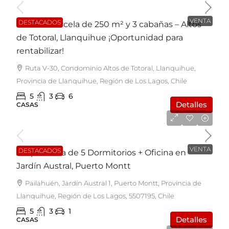
VENTA
DESTACADOS
Casa en Parcela de 250 m² y 3 cabañas – Altos
de Totoral, Llanquihue ¡Oportunidad para
rentabilizar!
Ruta V-30, Condominio Altos de Totoral, Llanquihue,
Provincia de Llanquihue, Región de Los Lagos, Chile
5
3
6
Detalles
CASAS
UF4.400
VENTA
DESTACADOS
Amplia Casa de 5 Dormitorios + Oficina en
Jardín Austral, Puerto Montt
Pailahuén, Jardín Austral 1, Puerto Montt, Provincia de
Llanquihue, Región de Los Lagos, 5507195, Chile
5
3
1
Detalles
CASAS