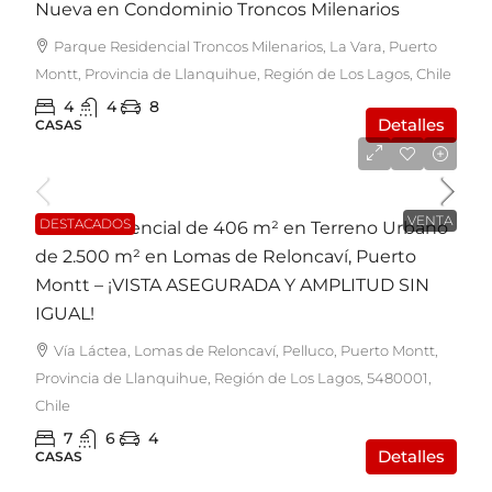
Nueva en Condominio Troncos Milenarios
Parque Residencial Troncos Milenarios, La Vara, Puerto
Montt, Provincia de Llanquihue, Región de Los Lagos, Chile
4
4
8
Detalles
CASAS
UF25.000
VENTA
DESTACADOS
Casa Residencial de 406 m² en Terreno Urbano
de 2.500 m² en Lomas de Reloncaví, Puerto
Montt – ¡VISTA ASEGURADA Y AMPLITUD SIN
IGUAL!
Vía Láctea, Lomas de Reloncaví, Pelluco, Puerto Montt,
Provincia de Llanquihue, Región de Los Lagos, 5480001,
Chile
7
6
4
Detalles
CASAS