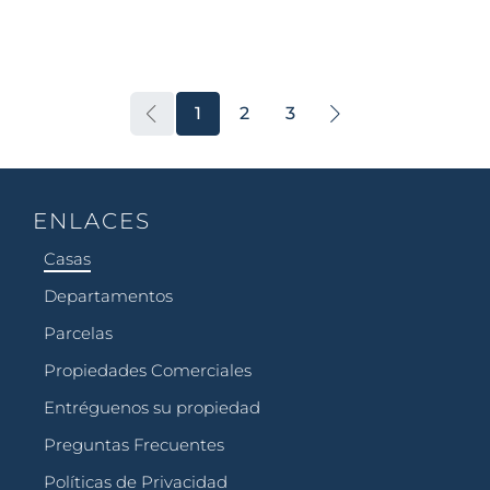
1
2
3
ENLACES
Casas
Departamentos
Parcelas
Propiedades Comerciales
Entréguenos su propiedad
Preguntas Frecuentes
Políticas de Privacidad