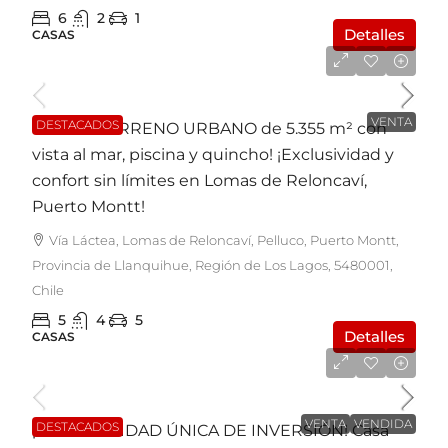
6
2
1
Detalles
CASAS
UF23.500
VENTA
DESTACADOS
Casa en TERRENO URBANO de 5.355 m² con
vista al mar, piscina y quincho! ¡Exclusividad y
confort sin límites en Lomas de Reloncaví,
Puerto Montt!
Vía Láctea, Lomas de Reloncaví, Pelluco, Puerto Montt,
Provincia de Llanquihue, Región de Los Lagos, 5480001,
Chile
5
4
5
Detalles
CASAS
UF5.200
VENTA
VENDIDA
DESTACADOS
¡OPORTUNIDAD ÚNICA DE INVERSIÓN! Casa