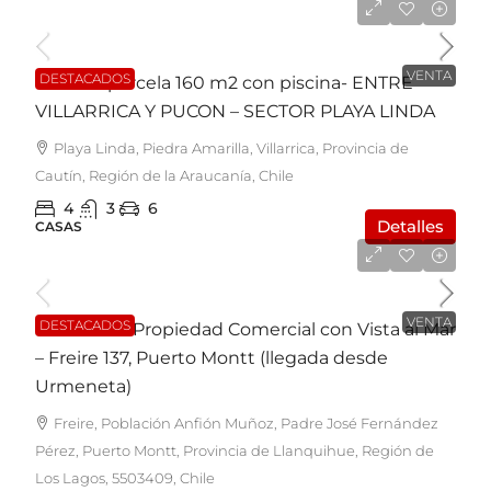
UF7.600
VENTA
DESTACADOS
Casa en parcela 160 m2 con piscina- ENTRE
VILLARRICA Y PUCON – SECTOR PLAYA LINDA
Playa Linda, Piedra Amarilla, Villarrica, Provincia de
Cautín, Región de la Araucanía, Chile
4
3
6
Detalles
CASAS
UF7.350
VENTA
DESTACADOS
EN VENTA: Propiedad Comercial con Vista al Mar
– Freire 137, Puerto Montt (llegada desde
Urmeneta)
Freire, Población Anfión Muñoz, Padre José Fernández
Pérez, Puerto Montt, Provincia de Llanquihue, Región de
Los Lagos, 5503409, Chile