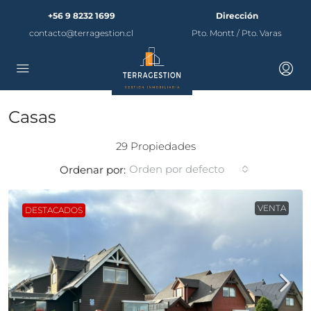
+56 9 8232 1699
Dirección
contacto@terragestion.cl
Pto. Montt / Pto. Varas
Casas
29 Propiedades
Orden por defecto
Ordenar por:
VENTA
DESTACADOS