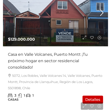
$129.000.000
Casa en Valle Volcanes, Puerto Montt ¡Tu
próximo hogar en sector residencial
consolidado!
5072, Los Robles, Valle Volcanes 14, Valle Volcanes, Puerto
Montt, Provincia de Llanquihue, Región de Los Lagos,
5501898, Chile
3
1
1
Detalles
CASAS
UF8.900