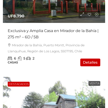
UF8.790
Exclusiva y Amplia Casa en Mirador de la Bahía |
275 m² – 6D / 5B
Mirador de la Bahía, Puerto Montt, Provincia de
Llanquihue, Región de Los Lagos, 5507195, Chile
6
5
2
Detalles
CASAS
VENTA
DESTACADOS