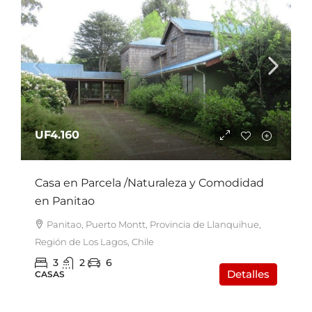
UF4.160
Casa en Parcela /Naturaleza y Comodidad
en Panitao
Panitao, Puerto Montt, Provincia de Llanquihue,
Región de Los Lagos, Chile
3
2
6
Detalles
CASAS