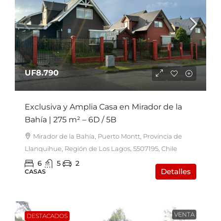
UF8.790
Exclusiva y Amplia Casa en Mirador de la
Bahía | 275 m² – 6D / 5B
Mirador de la Bahía, Puerto Montt, Provincia de
Llanquihue, Región de Los Lagos, 5507195, Chile
6
5
2
Detalles
CASAS
VENTA
DESTACADOS