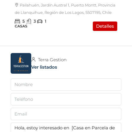
Pailahuén, Jardín Austral 1, Puerto Montt, Provincia
de Llanquihue, Región de Los Lagos, 5507195, Chile
5
3
1
Detalles
CASAS
Terra Gestion
Ver listados