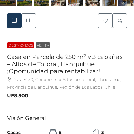
DESTACADOS
VENTA
Casa en Parcela de 250 m² y 3 cabañas
– Altos de Totoral, Llanquihue
¡Oportunidad para rentabilizar!
Ruta V-30, Condominio Altos de Totoral, Llanquihue,
Provincia de Llanquihue, Región de Los Lagos, Chile
UF8.900
Visión General
Casas
5
3