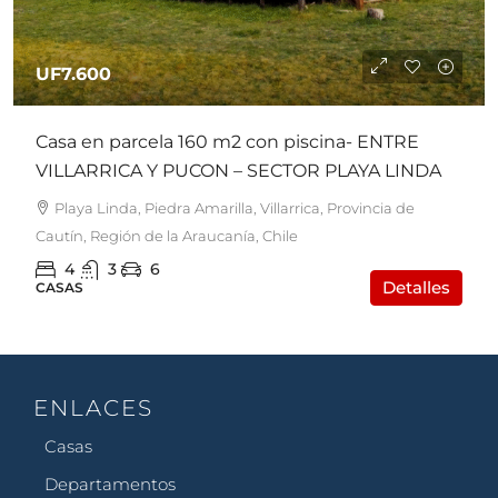
UF7.600
Casa en parcela 160 m2 con piscina- ENTRE
VILLARRICA Y PUCON – SECTOR PLAYA LINDA
Playa Linda, Piedra Amarilla, Villarrica, Provincia de
Cautín, Región de la Araucanía, Chile
4
3
6
Detalles
CASAS
ENLACES
Casas
Departamentos