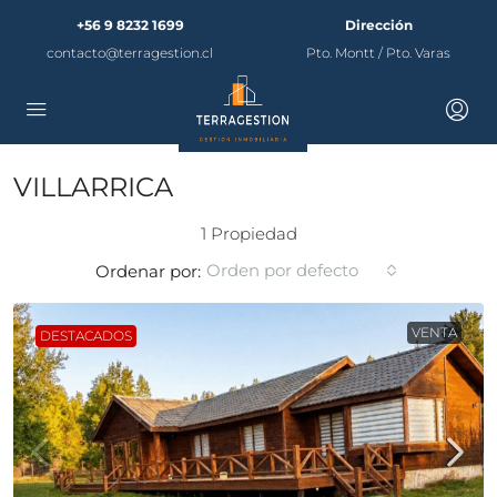
+56 9 8232 1699
Dirección
contacto@terragestion.cl
Pto. Montt / Pto. Varas
VILLARRICA
1 Propiedad
Orden por defecto
Ordenar por:
VENTA
DESTACADOS