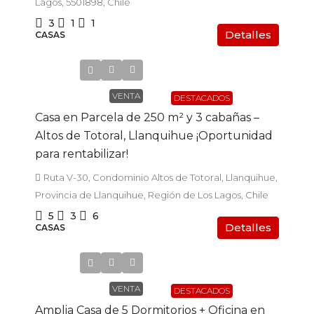
Lagos, 5501898, Chile
3
1
1
Detalles
CASAS
UF8.900
VENTA
DESTACADOS
Casa en Parcela de 250 m² y 3 cabañas –
Altos de Totoral, Llanquihue ¡Oportunidad
para rentabilizar!
Ruta V-30, Condominio Altos de Totoral, Llanquihue,
Provincia de Llanquihue, Región de Los Lagos, Chile
5
3
6
Detalles
CASAS
UF4.400
VENTA
DESTACADOS
Amplia Casa de 5 Dormitorios + Oficina en