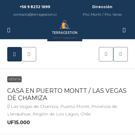
+56 9 8232 1699
Dirección
contacto@terragestion.cl
Pto. Montt / Pto. Varas
VENTA
CASA EN PUERTO MONTT / LAS VEGAS
DE CHAMIZA
Las Vegas de Chamiza, Puerto Montt, Provincia de
Llanquihue, Región de Los Lagos, Chile
UF15.000