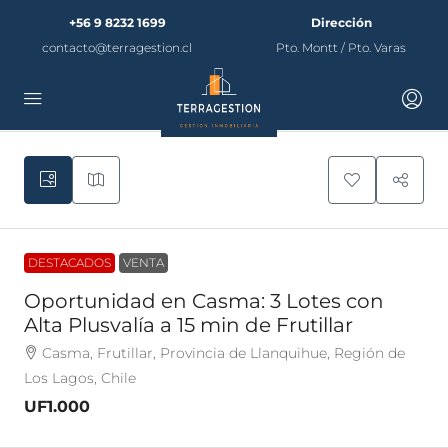
+56 9 8232 1699
Dirección
contacto@terragestion.cl
Pto. Montt / Pto. Varas
DESTACADOS
VENTA
Oportunidad en Casma: 3 Lotes con
Alta Plusvalía a 15 min de Frutillar
Casma, Frutillar, Provincia de Llanquihue, Región de
Los Lagos, Chile
UF1.000