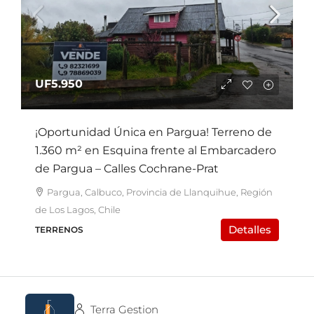
UF5.950
¡Oportunidad Única en Pargua! Terreno de
1.360 m² en Esquina frente al Embarcadero
de Pargua – Calles Cochrane-Prat
Pargua, Calbuco, Provincia de Llanquihue, Región
de Los Lagos, Chile
Detalles
TERRENOS
Terra Gestion