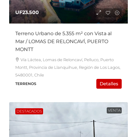
UF23.500
Terreno Urbano de 5.355 m² con Vista al
Mar / LOMAS DE RELONCAVÍ, PUERTO
MONTT
Vía Láctea, Lomas de Reloncaví, Pelluco, Puerto
Montt, Provincia de Llanquihue, Región de Los Lagos,
5480001, Chile
Detalles
TERRENOS
VENTA
DESTACADOS