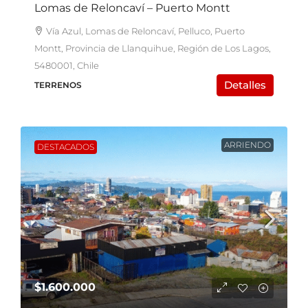
Lomas de Reloncaví – Puerto Montt
Vía Azul, Lomas de Reloncaví, Pelluco, Puerto
Montt, Provincia de Llanquihue, Región de Los Lagos,
5480001, Chile
Detalles
TERRENOS
ARRIENDO
DESTACADOS
$1.600.000