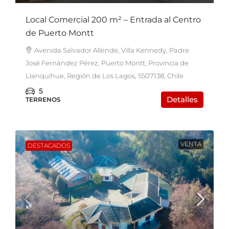
Local Comercial 200 m² – Entrada al Centro
de Puerto Montt
Avenida Salvador Allende, Villa Kennedy, Padre
José Fernández Pérez, Puerto Montt, Provincia de
Llanquihue, Región de Los Lagos, 5507138, Chile
5
Detalles
TERRENOS
VENTA
DESTACADOS