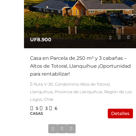
UF8.900
Casa en Parcela de 250 m² y 3 cabañas –
Altos de Totoral, Llanquihue ¡Oportunidad
para rentabilizar!
Ruta V-30, Condominio Altos de Totoral,
Llanquihue, Provincia de Llanquihue, Región de Los
Lagos, Chile
5
3
6
Detalles
CASAS
UF22.000