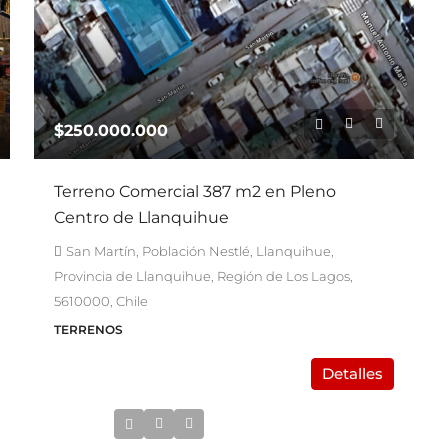
$250.000.000
Terreno Comercial 387 m2 en Pleno
Centro de Llanquihue
San Martín, Población Nestlé, Llanquihue,
Provincia de Llanquihue, Región de Los Lagos,
5610000, Chile
TERRENOS
Detalles
UF24.500