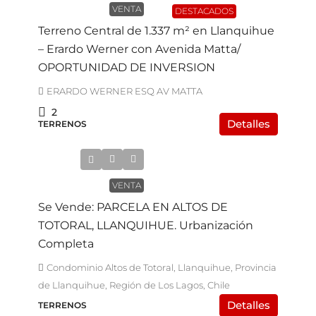
VENTA
DESTACADOS
Terreno Central de 1.337 m² en Llanquihue
– Erardo Werner con Avenida Matta/
OPORTUNIDAD DE INVERSION
ERARDO WERNER ESQ AV MATTA
2
Detalles
TERRENOS
$65.000.000
VENTA
Se Vende: PARCELA EN ALTOS DE
TOTORAL, LLANQUIHUE. Urbanización
Completa
Condominio Altos de Totoral, Llanquihue, Provincia
de Llanquihue, Región de Los Lagos, Chile
Detalles
TERRENOS