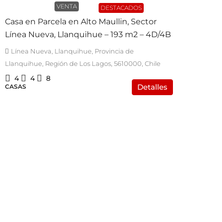
VENTA
DESTACADOS
Casa en Parcela en Alto Maullin, Sector
Línea Nueva, Llanquihue – 193 m2 – 4D/4B
Línea Nueva, Llanquihue, Provincia de
Llanquihue, Región de Los Lagos, 5610000, Chile
4
4
8
Detalles
CASAS