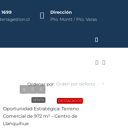
 1699
Dirección
erragestion.cl
Pto. Montt / Pto. Varas
Orden por defecto
Ordenar por:
UF11.900
VENTA
DESTACADOS
Oportunidad Estratégica: Terreno
Comercial de 972 m² – Centro de
Llanquihue