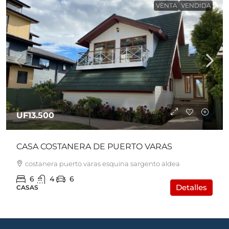
VENTA
VENDIDA
UF13.500
CASA COSTANERA DE PUERTO VARAS
costanera puerto varas esquina sargento aldea
6
4
6
Detalles
CASAS