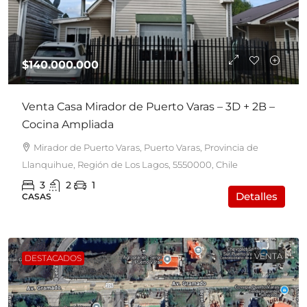
$140.000.000
Venta Casa Mirador de Puerto Varas – 3D + 2B –
Cocina Ampliada
Mirador de Puerto Varas, Puerto Varas, Provincia de
Llanquihue, Región de Los Lagos, 5550000, Chile
3
2
1
Detalles
CASAS
VENTA
DESTACADOS