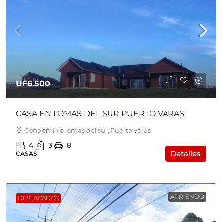
UF6.500
CASA EN LOMAS DEL SUR PUERTO VARAS
Condominio lomas del sur, Puerto varas
4
3
8
Detalles
CASAS
ARRIENDO
DESTACADOS