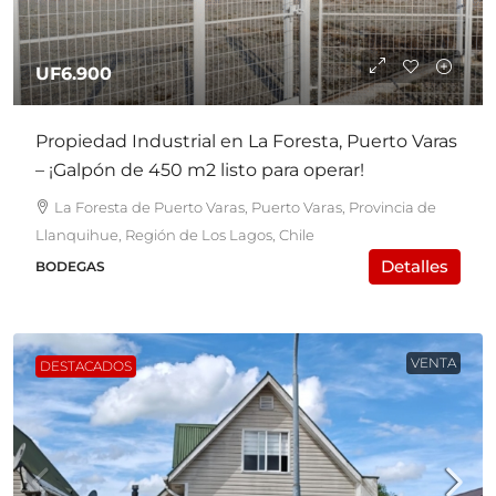
UF6.900
Propiedad Industrial en La Foresta, Puerto Varas
– ¡Galpón de 450 m2 listo para operar!
La Foresta de Puerto Varas, Puerto Varas, Provincia de
Llanquihue, Región de Los Lagos, Chile
Detalles
BODEGAS
VENTA
DESTACADOS