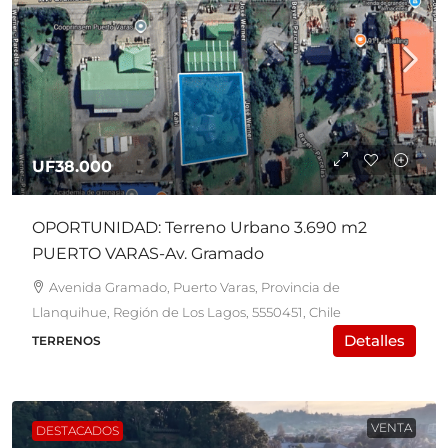
UF38.000
OPORTUNIDAD: Terreno Urbano 3.690 m2
PUERTO VARAS-Av. Gramado
Avenida Gramado, Puerto Varas, Provincia de
Llanquihue, Región de Los Lagos, 5550451, Chile
Detalles
TERRENOS
VENTA
DESTACADOS