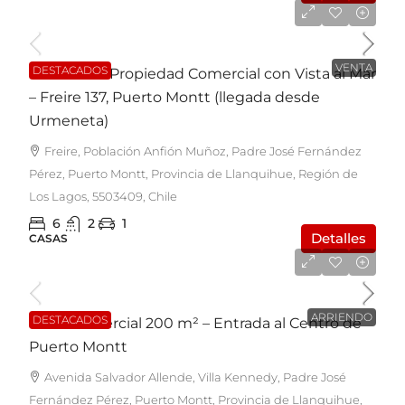
UF7.350
VENTA
DESTACADOS
EN VENTA: Propiedad Comercial con Vista al Mar
– Freire 137, Puerto Montt (llegada desde
Urmeneta)
Freire, Población Anfión Muñoz, Padre José Fernández
Pérez, Puerto Montt, Provincia de Llanquihue, Región de
Los Lagos, 5503409, Chile
6
2
1
Detalles
CASAS
$1.600.000
ARRIENDO
DESTACADOS
Local Comercial 200 m² – Entrada al Centro de
Puerto Montt
Avenida Salvador Allende, Villa Kennedy, Padre José
Fernández Pérez, Puerto Montt, Provincia de Llanquihue,