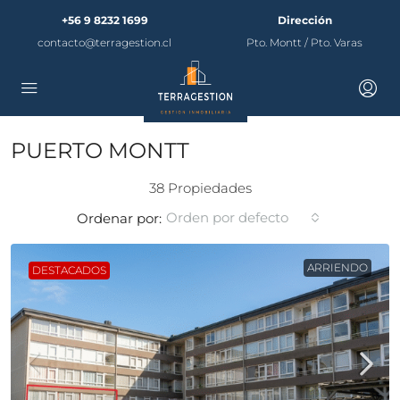
+56 9 8232 1699
Dirección
contacto@terragestion.cl
Pto. Montt / Pto. Varas
PUERTO MONTT
38 Propiedades
Orden por defecto
Ordenar por:
ARRIENDO
DESTACADOS