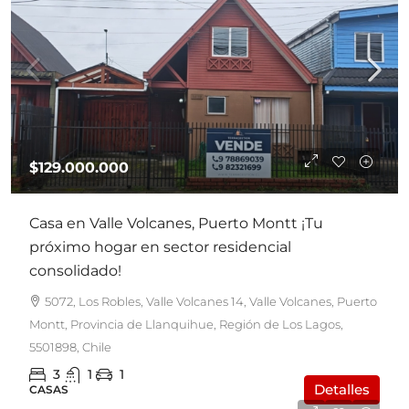
$129.000.000
Casa en Valle Volcanes, Puerto Montt ¡Tu
próximo hogar en sector residencial
consolidado!
5072, Los Robles, Valle Volcanes 14, Valle Volcanes, Puerto
Montt, Provincia de Llanquihue, Región de Los Lagos,
5501898, Chile
3
1
1
Detalles
CASAS