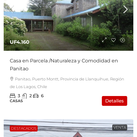
UF4.160
Casa en Parcela /Naturaleza y Comodidad en
Panitao
Panitao, Puerto Montt, Provincia de Llanquihue, Región
de Los Lagos, Chile
3
2
6
Detalles
CASAS
VENTA
DESTACADOS