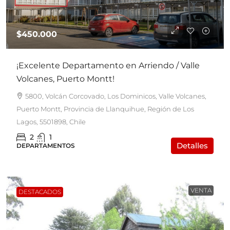
$450.000
¡Excelente Departamento en Arriendo / Valle
Volcanes, Puerto Montt!
5800, Volcán Corcovado, Los Dominicos, Valle Volcanes,
Puerto Montt, Provincia de Llanquihue, Región de Los
Lagos, 5501898, Chile
2
1
Detalles
DEPARTAMENTOS
VENTA
DESTACADOS