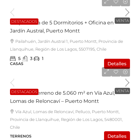
UF4.400
VENTA
DESTACADOS
Amplia Casa de 5 Dormitorios + Oficina en
Jardín Austral, Puerto Montt
Pailahuén, Jardín Austral 1, Puerto Montt, Provincia de
Llanquihue, Región de Los Lagos, 5507195, Chile
5
3
1
Detalles
CASAS
UF15.500
VENTA
DESTACADOS
Exclusivo Terreno de 5.060 m² en Vía Azul,
Lomas de Reloncaví – Puerto Montt
Vía Azul, Lomas de Reloncaví, Pelluco, Puerto Montt,
Provincia de Llanquihue, Región de Los Lagos, 5480001,
Chile
Detalles
TERRENOS