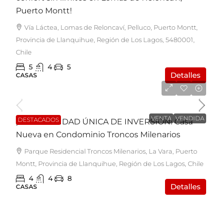
Puerto Montt!
Vía Láctea, Lomas de Reloncaví, Pelluco, Puerto Montt,
Provincia de Llanquihue, Región de Los Lagos, 5480001,
Chile
5
4
5
Detalles
CASAS
UF5.200
VENTA
VENDIDA
DESTACADOS
¡OPORTUNIDAD ÚNICA DE INVERSIÓN! Casa
Nueva en Condominio Troncos Milenarios
Parque Residencial Troncos Milenarios, La Vara, Puerto
Montt, Provincia de Llanquihue, Región de Los Lagos, Chile
4
4
8
Detalles
CASAS