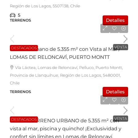
Región de Los Lagos, 5507138, Chile
5
Detalles
TERRENOS
UF23.500
VENTA
DESTACADOS
Terreno Urbano de 5.355 m² con Vista al Mar /
LOMAS DE RELONCAVÍ, PUERTO MONTT
Vía Láctea, Lomas de Reloncaví, Pelluco, Puerto Montt,
Provincia de Llanquihue, Región de Los Lagos, 5480001,
Chile
Detalles
TERRENOS
UF23.500
VENTA
DESTACADOS
Casa en TERRENO URBANO de 5.355 m² con
vista al mar, piscina y quincho! ¡Exclusividad y
confort sin límites en Lomas de Reloncaví,