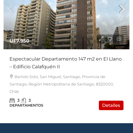
UF7.950
Espectacular Departamento 147 m2 en El Llano
– Edificio Calafquén II
Bartolo Soto, San Miguel, Santiago, Provincia de
Santiago, Región Metropolitana de Santiago, 8320000,
Chile
3
3
Detalles
DEPARTAMENTOS