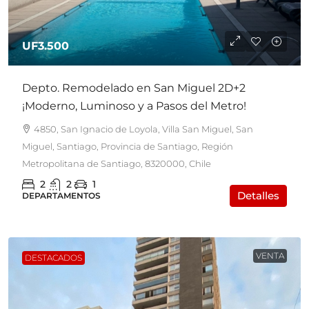
UF3.500
Depto. Remodelado en San Miguel 2D+2
¡Moderno, Luminoso y a Pasos del Metro!
4850, San Ignacio de Loyola, Villa San Miguel, San
Miguel, Santiago, Provincia de Santiago, Región
Metropolitana de Santiago, 8320000, Chile
2
2
1
Detalles
DEPARTAMENTOS
VENTA
DESTACADOS