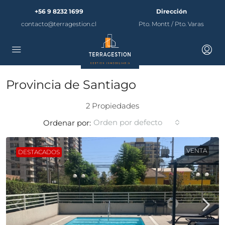
+56 9 8232 1699
Dirección
contacto@terragestion.cl
Pto. Montt / Pto. Varas
Provincia de Santiago
2 Propiedades
Orden por defecto
Ordenar por:
VENTA
DESTACADOS