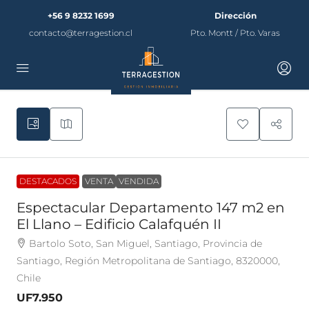
+56 9 8232 1699
Dirección
contacto@terragestion.cl
Pto. Montt / Pto. Varas
DESTACADOS
VENTA
VENDIDA
Espectacular Departamento 147 m2 en
El Llano – Edificio Calafquén II
Bartolo Soto, San Miguel, Santiago, Provincia de
Santiago, Región Metropolitana de Santiago, 8320000,
Chile
UF7.950