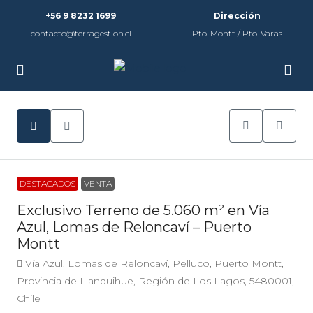
+56 9 8232 1699
Dirección
contacto@terragestion.cl
Pto. Montt / Pto. Varas
DESTACADOS
VENTA
Exclusivo Terreno de 5.060 m² en Vía
Azul, Lomas de Reloncaví – Puerto
Montt
Vía Azul, Lomas de Reloncaví, Pelluco, Puerto Montt,
Provincia de Llanquihue, Región de Los Lagos, 5480001,
Chile