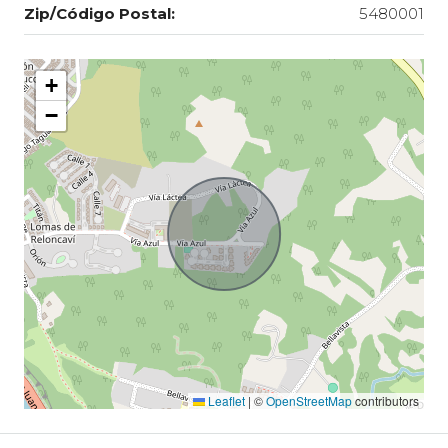
Zip/Código Postal:
5480001
+
−
Leaflet
|
©
OpenStreetMap
contributors