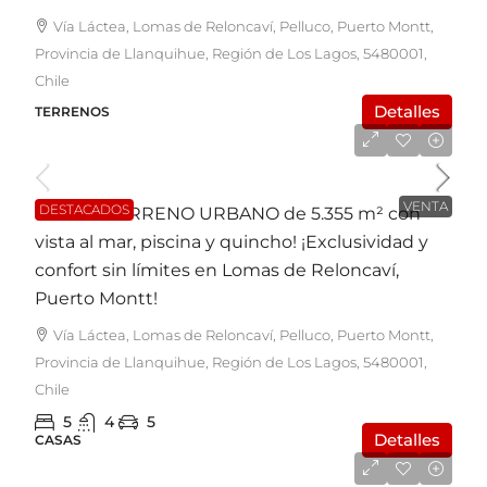
Vía Láctea, Lomas de Reloncaví, Pelluco, Puerto Montt,
Provincia de Llanquihue, Región de Los Lagos, 5480001,
Chile
Detalles
TERRENOS
UF23.500
VENTA
DESTACADOS
Casa en TERRENO URBANO de 5.355 m² con
vista al mar, piscina y quincho! ¡Exclusividad y
confort sin límites en Lomas de Reloncaví,
Puerto Montt!
Vía Láctea, Lomas de Reloncaví, Pelluco, Puerto Montt,
Provincia de Llanquihue, Región de Los Lagos, 5480001,
Chile
5
4
5
Detalles
CASAS
UF3.500