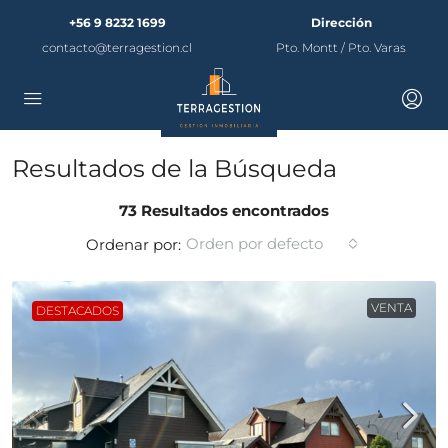
+56 9 8232 1699
Dirección
contacto@terragestion.cl
Pto. Montt / Pto. Varas
Resultados de la Búsqueda
73 Resultados encontrados
Orden por defecto
Ordenar por:
VENTA
DESTACADOS