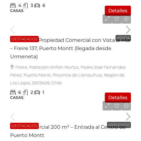
4
3
6
Detalles
CASAS
UF7.350
VENTA
DESTACADOS
EN VENTA: Propiedad Comercial con Vista al Mar
– Freire 137, Puerto Montt (llegada desde
Urmeneta)
Freire, Población Anfión Muñoz, Padre José Fernández
Pérez, Puerto Montt, Provincia de Llanquihue, Región de
Los Lagos, 5503409, Chile
6
2
1
Detalles
CASAS
$1.600.000
ARRIENDO
DESTACADOS
Local Comercial 200 m² – Entrada al Centro de
Puerto Montt