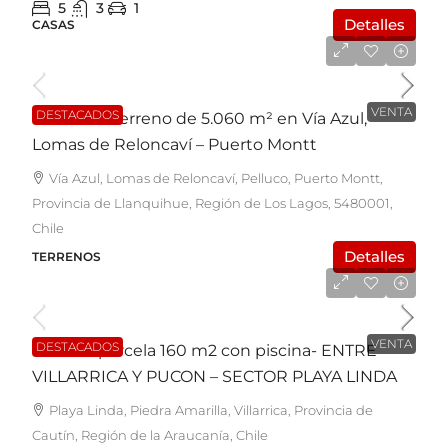
5
3
1
Detalles
CASAS
UF15.500
VENTA
DESTACADOS
Exclusivo Terreno de 5.060 m² en Vía Azul,
Lomas de Reloncaví – Puerto Montt
Vía Azul, Lomas de Reloncaví, Pelluco, Puerto Montt,
Provincia de Llanquihue, Región de Los Lagos, 5480001,
Chile
Detalles
TERRENOS
UF7.600
VENTA
DESTACADOS
Casa en parcela 160 m2 con piscina- ENTRE
VILLARRICA Y PUCON – SECTOR PLAYA LINDA
Playa Linda, Piedra Amarilla, Villarrica, Provincia de
Cautín, Región de la Araucanía, Chile