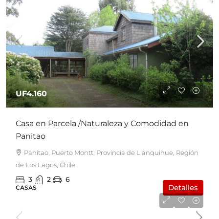
UF4.160
Casa en Parcela /Naturaleza y Comodidad en
Panitao
Panitao, Puerto Montt, Provincia de Llanquihue, Región
de Los Lagos, Chile
3
2
6
Detalles
CASAS
$129.000.000