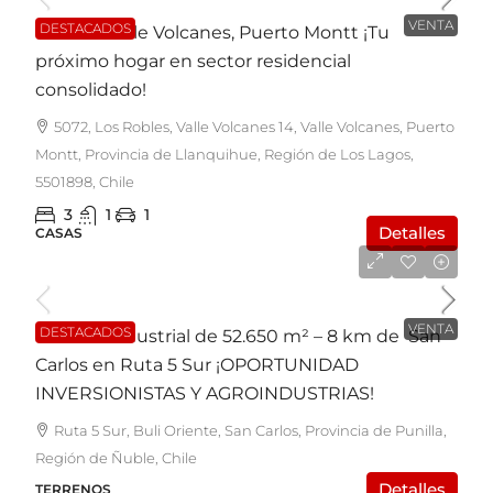
VENTA
DESTACADOS
Casa en Valle Volcanes, Puerto Montt ¡Tu
próximo hogar en sector residencial
consolidado!
5072, Los Robles, Valle Volcanes 14, Valle Volcanes, Puerto
Montt, Provincia de Llanquihue, Región de Los Lagos,
5501898, Chile
3
1
1
Detalles
CASAS
UF31.590
VENTA
DESTACADOS
Terreno Industrial de 52.650 m² – 8 km de San
Carlos en Ruta 5 Sur ¡OPORTUNIDAD
INVERSIONISTAS Y AGROINDUSTRIAS!
Ruta 5 Sur, Buli Oriente, San Carlos, Provincia de Punilla,
Región de Ñuble, Chile
Detalles
TERRENOS