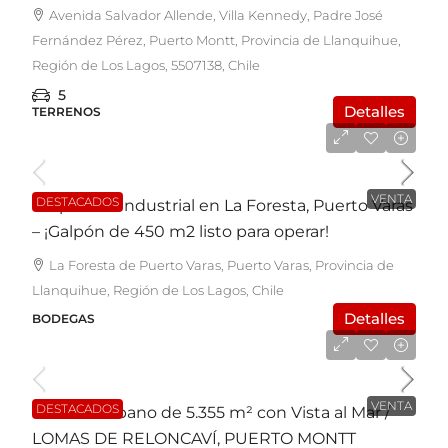
Avenida Salvador Allende, Villa Kennedy, Padre José
Fernández Pérez, Puerto Montt, Provincia de Llanquihue,
Región de Los Lagos, 5507138, Chile
5
Detalles
TERRENOS
UF6.900
VENTA
DESTACADOS
Propiedad Industrial en La Foresta, Puerto Varas
– ¡Galpón de 450 m2 listo para operar!
La Foresta de Puerto Varas, Puerto Varas, Provincia de
Llanquihue, Región de Los Lagos, Chile
Detalles
BODEGAS
UF23.500
VENTA
DESTACADOS
Terreno Urbano de 5.355 m² con Vista al Mar /
LOMAS DE RELONCAVÍ, PUERTO MONTT