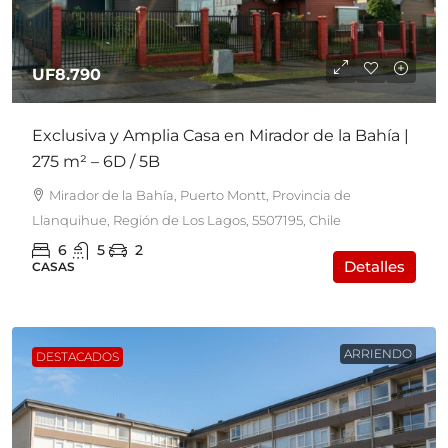
UF8.790
Exclusiva y Amplia Casa en Mirador de la Bahía |
275 m² – 6D / 5B
Mirador de la Bahía, Puerto Montt, Provincia de
Llanquihue, Región de Los Lagos, 5507195, Chile
6
5
2
Detalles
CASAS
ARRIENDO
DESTACADOS