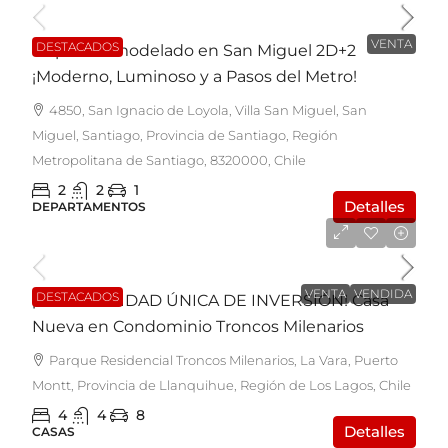
VENTA
DESTACADOS
Depto. Remodelado en San Miguel 2D+2
¡Moderno, Luminoso y a Pasos del Metro!
4850, San Ignacio de Loyola, Villa San Miguel, San
Miguel, Santiago, Provincia de Santiago, Región
Metropolitana de Santiago, 8320000, Chile
2
2
1
Detalles
DEPARTAMENTOS
UF5.200
VENTA
VENDIDA
DESTACADOS
¡OPORTUNIDAD ÚNICA DE INVERSIÓN! Casa
Nueva en Condominio Troncos Milenarios
Parque Residencial Troncos Milenarios, La Vara, Puerto
Montt, Provincia de Llanquihue, Región de Los Lagos, Chile
4
4
8
Detalles
CASAS