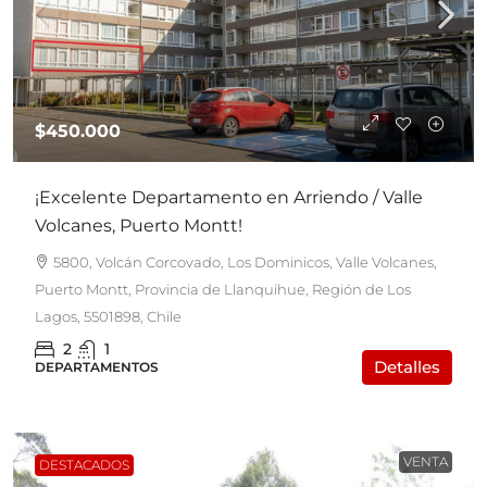
$450.000
¡Excelente Departamento en Arriendo / Valle
Volcanes, Puerto Montt!
5800, Volcán Corcovado, Los Dominicos, Valle Volcanes,
Puerto Montt, Provincia de Llanquihue, Región de Los
Lagos, 5501898, Chile
2
1
Detalles
DEPARTAMENTOS
VENTA
DESTACADOS