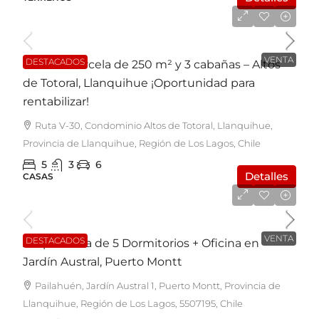
UF8.900
VENTA
DESTACADOS
Casa en Parcela de 250 m² y 3 cabañas – Altos
de Totoral, Llanquihue ¡Oportunidad para
rentabilizar!
Ruta V-30, Condominio Altos de Totoral, Llanquihue,
Provincia de Llanquihue, Región de Los Lagos, Chile
5
3
6
Detalles
CASAS
UF4.400
VENTA
DESTACADOS
Amplia Casa de 5 Dormitorios + Oficina en
Jardín Austral, Puerto Montt
Pailahuén, Jardín Austral 1, Puerto Montt, Provincia de
Llanquihue, Región de Los Lagos, 5507195, Chile