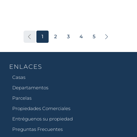
1
2
3
4
5
ENLACES
Casas
Departamentos
Parcelas
Propiedades Comerciales
Entréguenos su propiedad
Preguntas Frecuentes